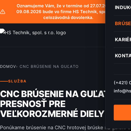
Oznamujeme Vám, že v termíne od 27.07.2026 do
INDUK
09.08.2026 bude vo firme HS Technik, spol. s r.o.
celozávodná dovolenka.
BRÚSE
KARIÉ
KONT
DOMOV
CNC BRÚSENIE NA GUĽATO
SLUŽBA
(+421) 
info@hs
CNC BRÚSENIE NA GUĽATO —
PRESNOSŤ PRE
VEĽKOROZMERNÉ DIELY
Ponúkame brúsenie na CNC hrotovej brúske na guľato s