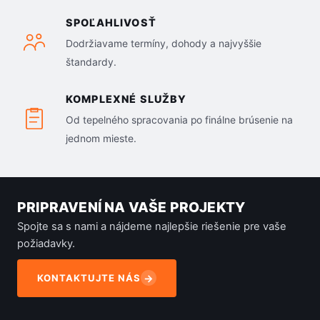
SPOĽAHLIVOSŤ
Dodržiavame termíny, dohody a najvyššie
štandardy.
KOMPLEXNÉ SLUŽBY
Od tepelného spracovania po finálne brúsenie na
jednom mieste.
PRIPRAVENÍ NA VAŠE PROJEKTY
Spojte sa s nami a nájdeme najlepšie riešenie pre vaše
požiadavky.
KONTAKTUJTE NÁS
→