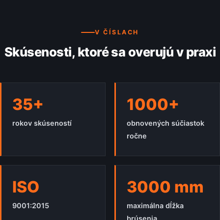
V ČÍSLACH
Skúsenosti, ktoré sa overujú v praxi
35+
1000+
rokov skúseností
obnovených súčiastok
ročne
ISO
3000 mm
9001:2015
maximálna dĺžka
brúsenia